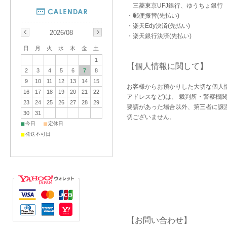
三菱東京UFJ銀行、ゆうちょ銀行
・郵便振替(先払い)
・楽天Edy決済(先払い)
2026/08
・楽天銀行決済(先払い)
日
月
火
水
木
金
土
1
【個人情報に関して】
2
3
4
5
6
7
8
9
10
11
12
13
14
15
お客様からお預かりした大切な個人
16
17
18
19
20
21
22
アドレスなど)は、 裁判所・警察機
23
24
25
26
27
28
29
要請があった場合以外、第三者に譲
30
31
切ございません。
■
■
今日
定休日
■
発送不可日
【お問い合わせ】