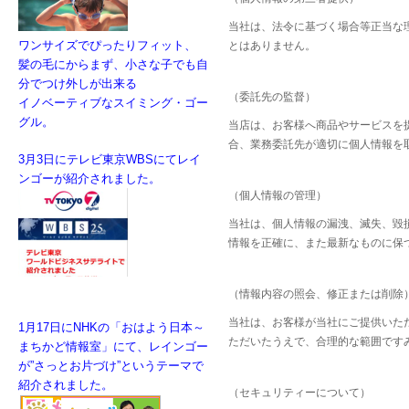
当社は、法令に基づく場合等正当な
ワンサイズでぴったりフィット、
とはありません。
髪の毛にからまず、小さな子でも
自
分
でつけ外しが出来る
（委託先の監督）
イノベーティブなスイミング・ゴー
グル。
当店は、お客様へ商品やサービスを
合、業務委託先が適切に個人情報を
3月3日にテレビ東京WBSにてレイ
ンゴーが紹介されました。
（個人情報の管理）
当社は、個人情報の漏洩、滅失、毀
情報を正確に、また最新なものに保
（情報内容の照会、修正または削除
当社は、お客様が当社にご提供いた
1月17日にNHKの「おはよう日本～
ただいたうえで、合理的な範囲です
まちかど情報室」にて、レインゴー
が”さっとお片づけ”というテーマで
紹介されました。
（セキュリティーについて）