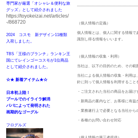
専門家が厳選「オシャレ＆便利な旅
-------------------------------------------------
グッズ」として紹介されました
https://toyokeizai.net/articles/
-/868720
（個人情報の定義）
個人情報とは、個人に関する情報で
2024 コスモ 新デザイン11種類
識別し得る情報をいいます。
入荷しました。
TBS「王様のブランチ」ランキン王
（個人情報の収集・利用）
国にてレインゴーコスモが1位商品
当社は、以下の目的のため、その範
として紹介されました。
当社による個人情報の収集・利用は
☆★
新着アイテム★☆
針に則って個人情報を利用すること
・ご注文された当社の商品をお届け
日本初上陸！
プールでのイライラ解消
・新商品の案内など、お客様に有益
パパによって発明された
・業務遂行上で必要となる当社から
画期的なゴーグル
・各種のお問い合わせ対応
フログルズ
（個人情報の第三者提供）