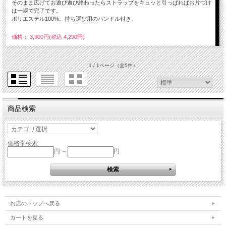
そのまま広げてお遊び遊び終わったらストラップをキュッと引っぱればお片づけ
は一瞬で完了です。
ポリエステル100%。持ち運び用のハンドル付き。
価格： 3,900円(税込 4,290円)
1 / 1ページ
（全5件）
商品検索
価格帯検索
円 ～
円
お店のトップへ戻る
カートを見る