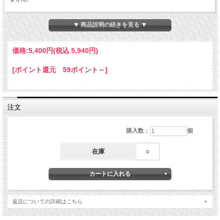
内側には 12cm x 12cm のジッパー付きポケット、小分け用のメッシュポケットが2
つ付いています。
▼ 商品説明の続きを見る ▼
SDカードや充電ケーブルなど細かいガジェットをしまうのに便利です。
外側：ポリエステル 100%
価格:
5,400円
(税込 5,940円)
内側：リップストップポリエステル
持ち運び用の便利なハンドル付き。吊り下げ可能
[ポイント還元 59ポイント～]
色： レッド、ブルー
注文
購入数：
個
在庫
○
返品についての詳細はこちら