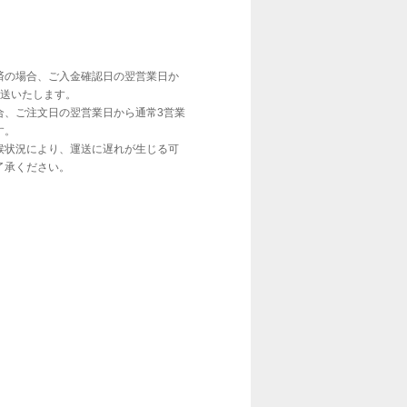
】
済の場合、ご入金確認日の翌営業日か
発送いたします。
合、ご注文日の翌営業日から通常3営業
す。
候状況により、運送に遅れが生じる可
了承ください。