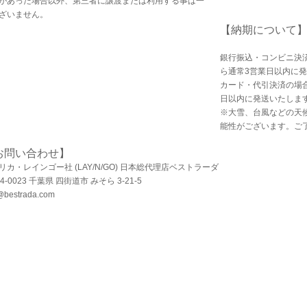
があった場合以外、第三者に譲渡または利用する事は一
ざいません。
【納期について
銀行振込・コンビニ決
ら通常3営業日以内に
カード・代引決済の場
日以内に発送いたしま
※大雪、台風などの天
能性がございます。ご
お問い合わせ】
リカ・レインゴー社 (LAY/N/GO) 日本総代理店ベストラーダ
4-0023 千葉県 四街道市 みそら 3-21-5
@bestrada.com