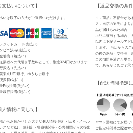
お支払いについて】
【返品交換の条
払いは以下の方法がご選択いただけます。
１．商品に不都合があ
２．当店の過失により
品が届けられた場合
上記に該当する場合、
以内に下記メールアド
レジットカード(先払い)
します。 当店からの
ンビニ決済(先払い)
の後の返品・交換等、
金引換（着払い）
この期間を過ぎた場合
業者への代引き手数料として、別途324円かかります
で、あらかじめご了承
行振込（先払い）
東京UFJ銀行、ゆうちょ銀行
便振替(先払い)
【配送時間指定
天Edy決済(先払い)
天銀行決済(先払い)
個人情報に関して】
様からお預かりした大切な個人情報(住所・氏名・メール
ヤマト運輸にてお届け
レスなど)は、 裁判所・警察機関等・公共機関からの提出
ご指定時間帯に配達す