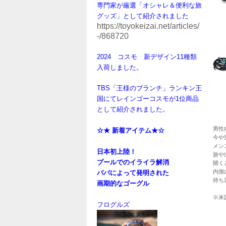
専門家が厳選「オシャレ＆便利な旅
グッズ」として紹介されました
https://toyokeizai.net/articles/
-/868720
2024 コスモ 新デザイン11種類
入荷しました。
TBS「王様のブランチ」ランキン王
国にてレインゴーコスモが1位商品
として紹介されました。
男性
☆★
新着アイテム★☆
今や
メン
日本初上陸！
旅や
プールでのイライラ解消
開く
内側
パパによって発明された
持ち
画期的なゴーグル
※米
フログルズ