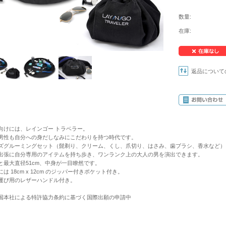
数量:
在庫:
返品について
向けには、レインゴー トラベラー。
男性も自分への身だしなみにこだわりを持つ時代です。
ズグルーミングセット（髭剃り、クリーム、くし、爪切り、はさみ、歯ブラシ、香水など）
出張に自分専用のアイテムを持ち歩き、ワンランク上の大人の男を演出できます。
と最大直径51cm、中身が一目瞭然です。
には 18cm x 12cm のジッパー付きポケット付き。
運び用のレザーハンドル付き。
国本社による特許協力条約に基づく国際出願の申請中