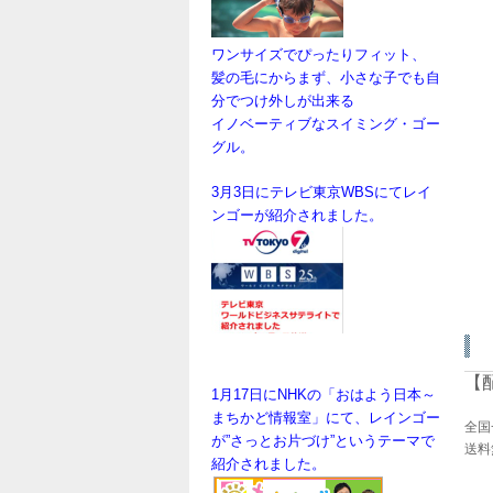
ワンサイズでぴったりフィット、
髪の毛にからまず、小さな子でも
自
分
でつけ外しが出来る
イノベーティブなスイミング・ゴー
グル。
3月3日にテレビ東京WBSにてレイ
ンゴーが紹介されました。
【
1月17日にNHKの「おはよう日本～
まちかど情報室」にて、レインゴー
全国
が”さっとお片づけ”というテーマで
送料
紹介されました。