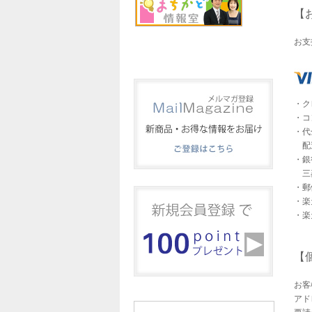
【
お支
・ク
・コ
・代
配送
・銀
三菱
・郵
・楽
・楽
【
お客
アド